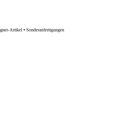
ner-Artikel ⦁ Sonder­anfer­tigungen